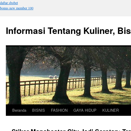
daftar sbobet
bonus new member 100
Informasi Tentang Kuliner, Bi
Beranda
BISNIS
FASHION
GAYA HIDUP
KULINER
Langsung
ke