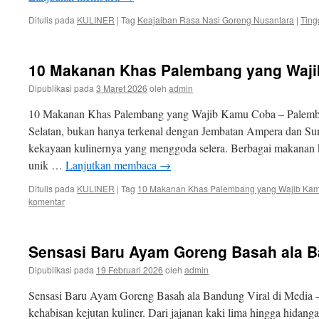
Ditulis pada
KULINER
|
Tag
Keajaiban Rasa Nasi Goreng Nusantara
|
Ting
10 Makanan Khas Palembang yang Waj
Dipublikasi pada
3 Maret 2026
oleh
admin
10 Makanan Khas Palembang yang Wajib Kamu Coba – Palemban
Selatan, bukan hanya terkenal dengan Jembatan Ampera dan Sun
kekayaan kulinernya yang menggoda selera. Berbagai makanan k
unik …
Lanjutkan membaca
→
Ditulis pada
KULINER
|
Tag
10 Makanan Khas Palembang yang Wajib Ka
komentar
Sensasi Baru Ayam Goreng Basah ala Ba
Dipublikasi pada
19 Februari 2026
oleh
admin
Sensasi Baru Ayam Goreng Basah ala Bandung Viral di Media
kehabisan kejutan kuliner. Dari jajanan kaki lima hingga hidanga