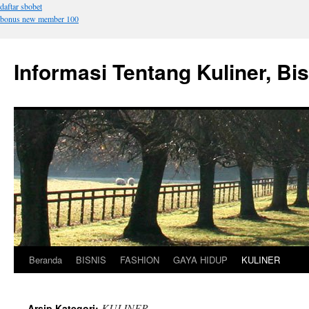
daftar sbobet
bonus new member 100
Informasi Tentang Kuliner, Bi
Beranda
BISNIS
FASHION
GAYA HIDUP
KULINER
Langsung
ke
KULINER
Arsip Kategori: