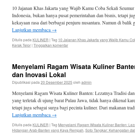
10 Jajanan Khas Jakarta yang Wajib Kamu Coba Sekali Seumur H
Indonesia, bukan hanya pusat pemerintahan dan bisnis, tetapi j
kekayaan rasa dari berbagai penjuru nusantara. Namun di bali
Lanjutkan membaca
→
Ditulis pada
KULINER
|
Tag
10 Jajanan Khas Jakarta yang Wajib Kamu Co
Kerak Telor
|
Tinggalkan komentar
Menyelami Ragam Wisata Kuliner Banten
dan Inovasi Lokal
Dipublikasi pada
20 Desember 2025
oleh
admin
Menyelami Ragam Wisata Kuliner Banten: Lezatnya Tradisi dan 
yang terletak di ujung barat Pulau Jawa, tidak hanya dikenal k
tetapi juga sebagai surga bagi pecinta kuliner. Dari makanan tr
Lanjutkan membaca
→
Ditulis pada
KULINER
|
Tag
Menyelami Ragam Wisata Kuliner Banten: Lezat
Hidangan Arab-Banten yang Kaya Rempah
,
Soto Tangkar: Kehangatan d