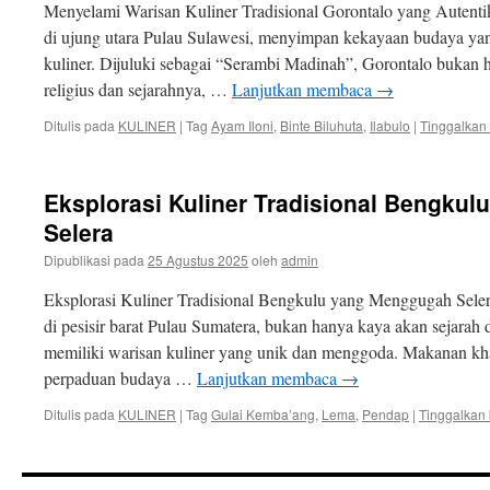
Menyelami Warisan Kuliner Tradisional Gorontalo yang Autentik 
di ujung utara Pulau Sulawesi, menyimpan kekayaan budaya yang
kuliner. Dijuluki sebagai “Serambi Madinah”, Gorontalo bukan ha
religius dan sejarahnya, …
Lanjutkan membaca
→
Ditulis pada
KULINER
|
Tag
Ayam Iloni
,
Binte Biluhuta
,
Ilabulo
|
Tinggalkan
Eksplorasi Kuliner Tradisional Bengku
Selera
Dipublikasi pada
25 Agustus 2025
oleh
admin
Eksplorasi Kuliner Tradisional Bengkulu yang Menggugah Selera
di pesisir barat Pulau Sumatera, bukan hanya kaya akan sejarah 
memiliki warisan kuliner yang unik dan menggoda. Makanan k
perpaduan budaya …
Lanjutkan membaca
→
Ditulis pada
KULINER
|
Tag
Gulai Kemba’ang
,
Lema
,
Pendap
|
Tinggalkan