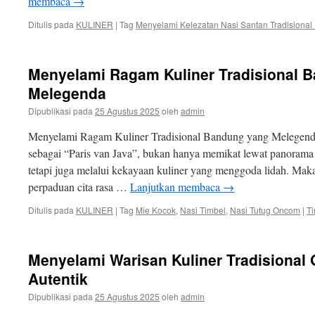
membaca
→
Ditulis pada
KULINER
|
Tag
Menyelami Kelezatan Nasi Santan Tradisional
Menyelami Ragam Kuliner Tradisional 
Melegenda
Dipublikasi pada
25 Agustus 2025
oleh
admin
Menyelami Ragam Kuliner Tradisional Bandung yang Melegenda
sebagai “Paris van Java”, bukan hanya memikat lewat panorama a
tetapi juga melalui kekayaan kuliner yang menggoda lidah. M
perpaduan cita rasa …
Lanjutkan membaca
→
Ditulis pada
KULINER
|
Tag
Mie Kocok
,
Nasi Timbel
,
Nasi Tutug Oncom
|
T
Menyelami Warisan Kuliner Tradisional 
Autentik
Dipublikasi pada
25 Agustus 2025
oleh
admin