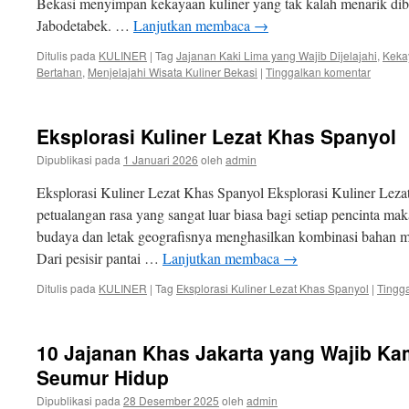
Bekasi menyimpan kekayaan kuliner yang tak kalah menarik diba
Jabodetabek. …
Lanjutkan membaca
→
Ditulis pada
KULINER
|
Tag
Jajanan Kaki Lima yang Wajib Dijelajahi
,
Kekay
Bertahan
,
Menjelajahi Wisata Kuliner Bekasi
|
Tinggalkan komentar
Eksplorasi Kuliner Lezat Khas Spanyol
Dipublikasi pada
1 Januari 2026
oleh
admin
Eksplorasi Kuliner Lezat Khas Spanyol Eksplorasi Kuliner Le
petualangan rasa yang sangat luar biasa bagi setiap pencinta m
budaya dan letak geografisnya menghasilkan kombinasi bahan m
Dari pesisir pantai …
Lanjutkan membaca
→
Ditulis pada
KULINER
|
Tag
Eksplorasi Kuliner Lezat Khas Spanyol
|
Tingg
10 Jajanan Khas Jakarta yang Wajib Ka
Seumur Hidup
Dipublikasi pada
28 Desember 2025
oleh
admin