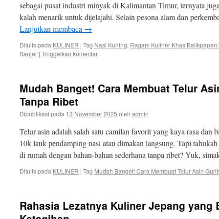
sebagai pusat industri minyak di Kalimantan Timur, ternyata jug
kalah menarik untuk dijelajahi. Selain pesona alam dan perke
Lanjutkan membaca
→
Ditulis pada
KULINER
|
Tag
Nasi Kuning
,
Ragam Kuliner Khas Balikpapan:
Banjar
|
Tinggalkan komentar
Mudah Banget! Cara Membuat Telur Asi
Tanpa Ribet
Dipublikasi pada
13 November 2025
oleh
admin
Telur asin adalah salah satu camilan favorit yang kaya rasa dan b
10k lauk pendamping nasi atau dimakan langsung. Tapi tahukah ka
di rumah dengan bahan-bahan sederhana tanpa ribet? Yuk, sim
Ditulis pada
KULINER
|
Tag
Mudah Banget! Cara Membuat Telur Asin Guri
Rahasia Lezatnya Kuliner Jepang yang 
Ketagihan