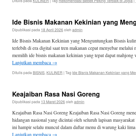
Ditulis pada
KULINER
|
Tag
Rekomendasi Bebek Peking Terbaik di Jogja
|
Ide Bisnis Makanan Kekinian yang Men
Dipublikasi pada
18 April 2026
oleh
admin
Ide Bisnis Makanan Kekinian yang Menguntungkan Bisnis kuliner
terlebih di era digital saat tren makanan cepat menyebar melalui 
memilih ide bisnis makanan kekinian yang tepat dapat mahjong
Lanjutkan membaca
→
Ditulis pada
BISNIS
,
KULINER
|
Tag
Ide Bisnis Makanan Kekinian yang M
Keajaiban Rasa Nasi Goreng
Dipublikasi pada
13 Maret 2026
oleh
admin
Keajaiban Rasa Nasi Goreng Keajaiban Rasa Nasi Goreng menem
hidangan nasional yang dicintai oleh seluruh lapisan masyarakat
ini hampir selalu muncul dalam daftar menu di warung kaki lima
Lanjutkan membaca
→