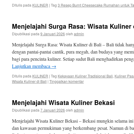
Ditulis pada
KULINER
|
Tag
3 Resep Burnt Cheesecake Rumahan untuk T
Menjelajahi Surga Rasa: Wisata Kuliner d
Dipublikasi pada
9 Januari 2026
oleh
admin
Menjelajahi Surga Rasa: Wisata Kuliner di Bali – Bali tidak hany
dengan pantai-pantai cantik, pura megah, dan budaya yang memi
bagi para pencinta kuliner. Setiap sudut Bali menghadirkan pe
Lanjutkan membaca
→
Ditulis pada
KULINER
|
Tag
Kekayaan Kuliner Tradisional Bali
,
Kuliner Pas
Wisata Kuliner di Bali
|
Tinggalkan komentar
Menjelajahi Wisata Kuliner Bekasi
Dipublikasi pada
7 Januari 2026
oleh
admin
Menjelajahi Wisata Kuliner Bekasi – Bekasi mungkin selama ini l
dan kawasan permukiman yang berkembang pesat. Namun di balik 