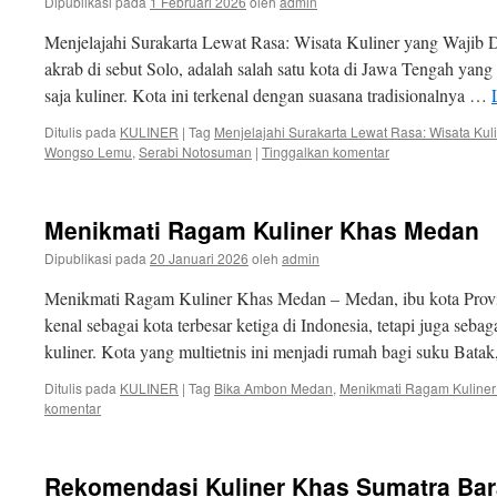
Dipublikasi pada
1 Februari 2026
oleh
admin
Menjelajahi Surakarta Lewat Rasa: Wisata Kuliner yang Wajib D
akrab di sebut Solo, adalah salah satu kota di Jawa Tengah yang
saja kuliner. Kota ini terkenal dengan suasana tradisionalnya …
Ditulis pada
KULINER
|
Tag
Menjelajahi Surakarta Lewat Rasa: Wisata Kul
Wongso Lemu
,
Serabi Notosuman
|
Tinggalkan komentar
Menikmati Ragam Kuliner Khas Medan
Dipublikasi pada
20 Januari 2026
oleh
admin
Menikmati Ragam Kuliner Khas Medan – Medan, ibu kota Provin
kenal sebagai kota terbesar ketiga di Indonesia, tetapi juga seb
kuliner. Kota yang multietnis ini menjadi rumah bagi suku Bata
Ditulis pada
KULINER
|
Tag
Bika Ambon Medan
,
Menikmati Ragam Kuline
komentar
Rekomendasi Kuliner Khas Sumatra Bar