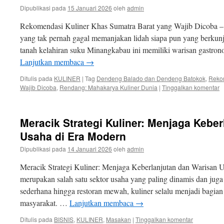
Dipublikasi pada
15 Januari 2026
oleh
admin
Rekomendasi Kuliner Khas Sumatra Barat yang Wajib Dicoba – S
yang tak pernah gagal memanjakan lidah siapa pun yang berkunj
tanah kelahiran suku Minangkabau ini memiliki warisan gastro
Lanjutkan membaca
→
Ditulis pada
KULINER
|
Tag
Dendeng Balado dan Dendeng Batokok
,
Rekom
Wajib Dicoba
,
Rendang: Mahakarya Kuliner Dunia
|
Tinggalkan komentar
Meracik Strategi Kuliner: Menjaga Kebe
Usaha di Era Modern
Dipublikasi pada
14 Januari 2026
oleh
admin
Meracik Strategi Kuliner: Menjaga Keberlanjutan dan Warisan U
merupakan salah satu sektor usaha yang paling dinamis dan jug
sederhana hingga restoran mewah, kuliner selalu menjadi bagia
masyarakat. …
Lanjutkan membaca
→
Ditulis pada
BISNIS
,
KULINER
,
Masakan
|
Tinggalkan komentar