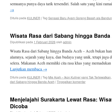
semuanya punya daya tarik tersendiri. Salah satu yang kini ram
→
Ditulis pada
KULINER
|
Tag
Sensasi Baru Ayam Goreng Basah ala Bandung
Wisata Rasa dari Sabang hingga Banda
Dipublikasi pada
1 Februari 2026
oleh
admin
Wisata Rasa dari Sabang hingga Banda Aceh – Aceh bukan han
alamnya, sejarah yang kaya, dan budaya yang unik, tetapi juga
selera. Makanan Aceh memiliki cita rasa khas yang memadukan
Lanjutkan membaca
→
Ditulis pada
KULINER
|
Tag
Mie Aceh – Ikon Kuliner yang Tak Terlewatkan
dari Sabang hingga Banda Aceh
|
Tinggalkan komentar
Menjelajahi Surakarta Lewat Rasa: Wisa
Dicoba