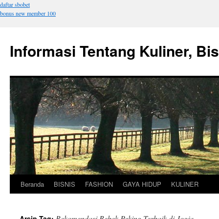
daftar sbobet
bonus new member 100
Informasi Tentang Kuliner, Bi
Beranda
BISNIS
FASHION
GAYA HIDUP
KULINER
Langsung
ke
Rekomendasi Bebek Peking Terbaik di Jogja
Arsip Tag: