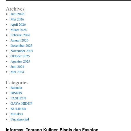
Archives
Juni 2026
Mei 2026
April 2026
Maret 2026
Februari 2026
Januari 2026
Desember 2025
November 2025
Oktober 2025
Agustus 2025
Juni 2024
Mei 2024
Categories
Beranda
BISNIS
FASHION
GAYA HIDUP
KULINER
Masakan
Uncategoried
Informasi Tentang Kuliner, Bisnis dan Fashion