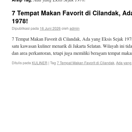
isi
7 Tempat Makan Favorit di Cilandak, Ad
1978!
Dipublikasi pada
16 Juni 2026
oleh
admin
7 Tempat Makan Favorit di Cilandak, Ada yang Eksis Sejak 1978
satu kawasan kuliner menarik di Jakarta Selatan. Wilayah ini ti
dan area perkantoran, tetapi juga memiliki beragam tempat ma
Ditulis pada
KULINER
|
Tag
7 Tempat Makan Favorit di Cilandak
,
Ada yang 