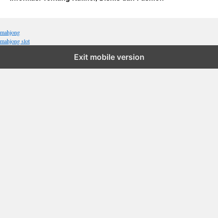
mahjong
mahjong slot
Exit mobile version