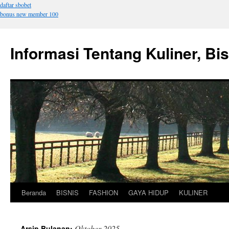
daftar sbobet
bonus new member 100
Informasi Tentang Kuliner, Bi
Beranda
BISNIS
FASHION
GAYA HIDUP
KULINER
Langsung
ke
Oktober 2025
Arsip Bulanan: