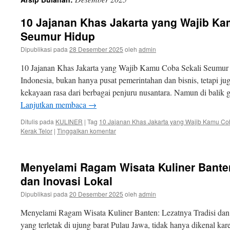
isi
10 Jajanan Khas Jakarta yang Wajib Ka
Seumur Hidup
Dipublikasi pada
28 Desember 2025
oleh
admin
10 Jajanan Khas Jakarta yang Wajib Kamu Coba Sekali Seumur H
Indonesia, bukan hanya pusat pemerintahan dan bisnis, tetapi j
kekayaan rasa dari berbagai penjuru nusantara. Namun di bali
Lanjutkan membaca
→
Ditulis pada
KULINER
|
Tag
10 Jajanan Khas Jakarta yang Wajib Kamu Co
Kerak Telor
|
Tinggalkan komentar
Menyelami Ragam Wisata Kuliner Banten
dan Inovasi Lokal
Dipublikasi pada
20 Desember 2025
oleh
admin
Menyelami Ragam Wisata Kuliner Banten: Lezatnya Tradisi dan 
yang terletak di ujung barat Pulau Jawa, tidak hanya dikenal k