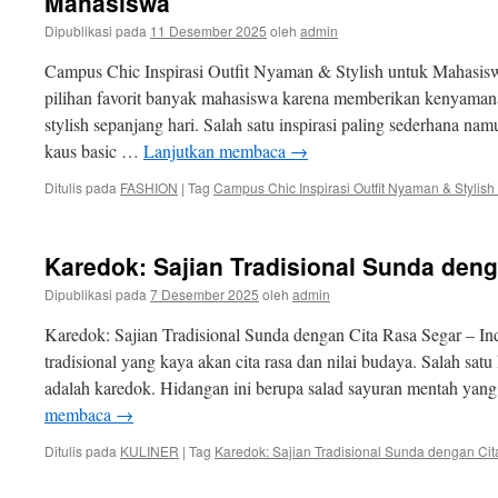
Mahasiswa
Dipublikasi pada
11 Desember 2025
oleh
admin
Campus Chic Inspirasi Outfit Nyaman & Stylish untuk Mahasis
pilihan favorit banyak mahasiswa karena memberikan kenyamana
stylish sepanjang hari. Salah satu inspirasi paling sederhana n
kaus basic …
Lanjutkan membaca
→
Ditulis pada
FASHION
|
Tag
Campus Chic Inspirasi Outfit Nyaman & Stylis
Karedok: Sajian Tradisional Sunda deng
Dipublikasi pada
7 Desember 2025
oleh
admin
Karedok: Sajian Tradisional Sunda dengan Cita Rasa Segar – In
tradisional yang kaya akan cita rasa dan nilai budaya. Salah sa
adalah karedok. Hidangan ini berupa salad sayuran mentah yan
membaca
→
Ditulis pada
KULINER
|
Tag
Karedok: Sajian Tradisional Sunda dengan Ci