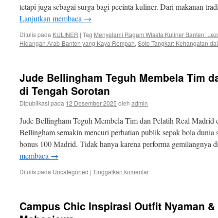
tetapi juga sebagai surga bagi pecinta kuliner. Dari makanan tr
Lanjutkan membaca
→
Ditulis pada
KULINER
|
Tag
Menyelami Ragam Wisata Kuliner Banten: Lezat
Hidangan Arab-Banten yang Kaya Rempah
,
Soto Tangkar: Kehangatan d
Jude Bellingham Teguh Membela Tim da
di Tengah Sorotan
Dipublikasi pada
12 Desember 2025
oleh
admin
Jude Bellingham Teguh Membela Tim dan Pelatih Real Madrid 
Bellingham semakin mencuri perhatian publik sepak bola dunia 
bonus 100 Madrid. Tidak hanya karena performa gemilangnya di
membaca
→
Ditulis pada
Uncategoried
|
Tinggalkan komentar
Campus Chic Inspirasi Outfit Nyaman & 