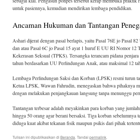
sebagai kiai. Pengasuh ponpes tersebut kerap membuka praktik
untuk pasiennya, kemudian mendirikan lembaga pendidikan
.
Ancaman Hukuman dan Tantangan Pene
Ashari dijerat dengan pasal berlapis, yaitu Pasal 76E jo Pasa
dan atau Pasal 6C jo Pasal 15 ayat 1 huruf E UU RI Nomor 12 
Kekerasan Seksual (TPKS)
. Tersangka terancam pidana penjara
tahun berdasarkan UU Perlindungan Anak, atau maksimal 12 t
Lembaga Perlindungan Saksi dan Korban (LPSK) resmi turun ta
Ketua LPSK, Wawan Fahrudin, menegaskan bahwa pihaknya m
dengan melakukan penjangkauan langsung tanpa menunggu per
Tantangan terbesar adalah meyakinkan para korban yang jumlah
hingga 50 orang agar berani bersaksi. Tiga korban sebelumnya 
diduga kuat akibat tekanan fisik maupun psikis dari pihak tertent
Tulisan ini dipublikasikan di
Beranda
. Tandai
permalink
.