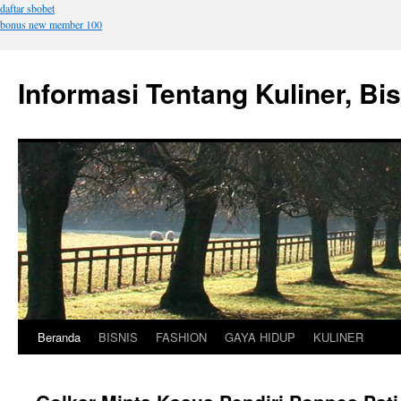
daftar sbobet
bonus new member 100
Informasi Tentang Kuliner, Bi
Beranda
BISNIS
FASHION
GAYA HIDUP
KULINER
Langsung
ke