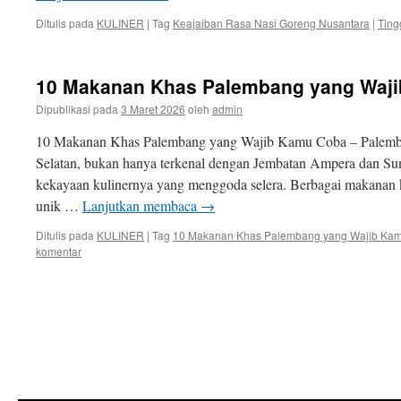
Ditulis pada
KULINER
|
Tag
Keajaiban Rasa Nasi Goreng Nusantara
|
Ting
10 Makanan Khas Palembang yang Waj
Dipublikasi pada
3 Maret 2026
oleh
admin
10 Makanan Khas Palembang yang Wajib Kamu Coba – Palemban
Selatan, bukan hanya terkenal dengan Jembatan Ampera dan Sun
kekayaan kulinernya yang menggoda selera. Berbagai makanan k
unik …
Lanjutkan membaca
→
Ditulis pada
KULINER
|
Tag
10 Makanan Khas Palembang yang Wajib Ka
komentar