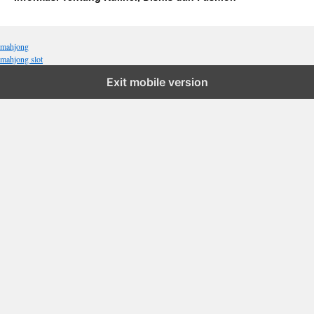
mahjong
mahjong slot
Exit mobile version