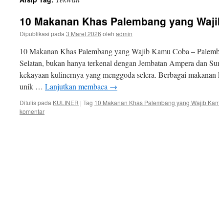
isi
10 Makanan Khas Palembang yang Waj
Dipublikasi pada
3 Maret 2026
oleh
admin
10 Makanan Khas Palembang yang Wajib Kamu Coba – Palemban
Selatan, bukan hanya terkenal dengan Jembatan Ampera dan Sun
kekayaan kulinernya yang menggoda selera. Berbagai makanan k
unik …
Lanjutkan membaca
→
Ditulis pada
KULINER
|
Tag
10 Makanan Khas Palembang yang Wajib Ka
komentar