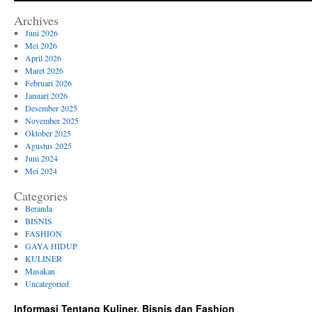
Archives
Juni 2026
Mei 2026
April 2026
Maret 2026
Februari 2026
Januari 2026
Desember 2025
November 2025
Oktober 2025
Agustus 2025
Juni 2024
Mei 2024
Categories
Beranda
BISNIS
FASHION
GAYA HIDUP
KULINER
Masakan
Uncategoried
Informasi Tentang Kuliner, Bisnis dan Fashion