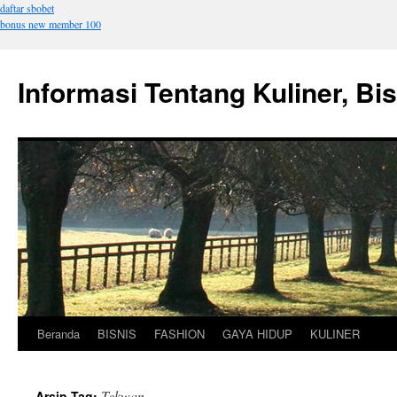
daftar sbobet
bonus new member 100
Informasi Tentang Kuliner, Bi
Beranda
BISNIS
FASHION
GAYA HIDUP
KULINER
Langsung
ke
Tekwan
Arsip Tag: