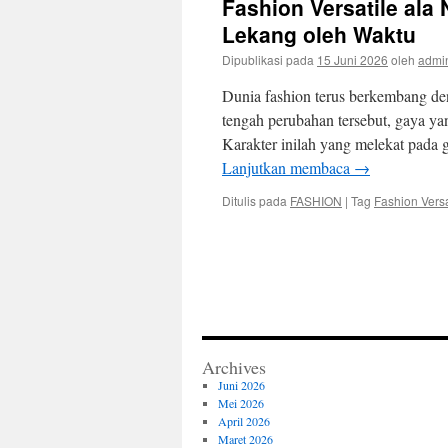
Fashion Versatile ala
Lekang oleh Waktu
Dipublikasi pada
15 Juni 2026
oleh
admi
Dunia fashion terus berkembang den
tengah perubahan tersebut, gaya yan
Karakter inilah yang melekat pada 
Lanjutkan membaca
→
Ditulis pada
FASHION
|
Tag
Fashion Versa
Archives
Juni 2026
Mei 2026
April 2026
Maret 2026