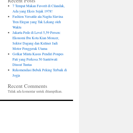
Recent Posts
7 Tempat Makan Favorit di Cilandak,
Ada yang Eksis Sejak 1978!
Fashion Versatile ala Nagita Slavina
Tren Elegan yang Tak Lekang oleh
Waktu
Jakarta Pede di Level 5,59 Persen:
Ekonomi Ibu Kota Kian Moncer,
Sektor Dagang dan Kuliner Jadi
Motor Penggerak Utama
Golkar Minta Kasus Pendiri Ponpes
Pati yang Perkosa 50 Santriwati
Diusut Tuntas
Rekomendasi Bebek Peking Terbaik di
Jogja
Recent Comments
Tidak ada komentar untuk ditampilkan.