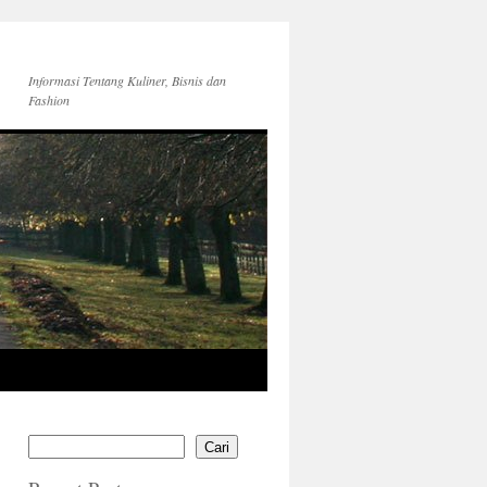
Informasi Tentang Kuliner, Bisnis dan
Fashion
Cari