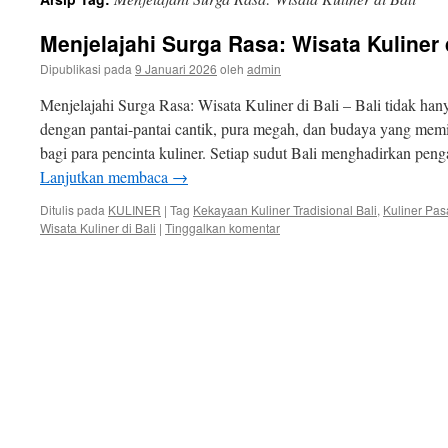
isi
Menjelajahi Surga Rasa: Wisata Kuliner d
Dipublikasi pada
9 Januari 2026
oleh
admin
Menjelajahi Surga Rasa: Wisata Kuliner di Bali – Bali tidak hany
dengan pantai-pantai cantik, pura megah, dan budaya yang memi
bagi para pencinta kuliner. Setiap sudut Bali menghadirkan pe
Lanjutkan membaca
→
Ditulis pada
KULINER
|
Tag
Kekayaan Kuliner Tradisional Bali
,
Kuliner Pas
Wisata Kuliner di Bali
|
Tinggalkan komentar