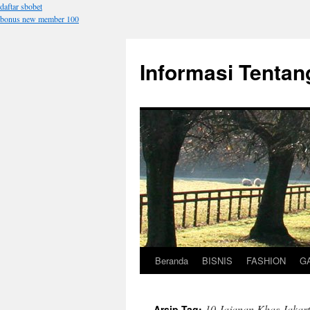
daftar sbobet
bonus new member 100
Informasi Tentan
Beranda
BISNIS
FASHION
G
Langsung
ke
10 Jajanan Khas Jakar
Arsip Tag: