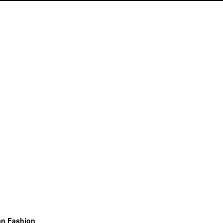
dan Fashion