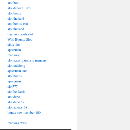
slot hoki
slot deposit 10rb
slot bonus
slot thailand
slot bonus 100
slot thailand
big bass crash slot
Wild Bounty Slot
situs slot
spaceman
mahjong
slot gacor gampang menang
slot mahjong
spaceman slot
slot bonus
spaceman
slot777
slot bet kecil
slot depo
slot depo 5k
slot athena168
bonus new member 100
mahjong ways