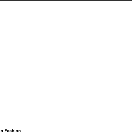
dan Fashion