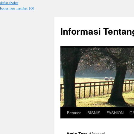
daftar sbobet
bonus new member 100
Informasi Tentan
Beranda
BISNIS
FASHION
G
Langsung
ke
Aksesori
Arsip Tag: