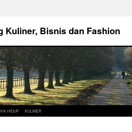
g Kuliner, Bisnis dan Fashion
AYA HIDUP
KULINER