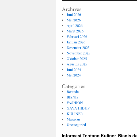
Archives
Juni 2026
Mei 2026
April 2026
Maret 2026
Februari 2026
Januari 2026
Desember 2025
November 2025
Oktober 2025
Agustus 2025
Juni 2024
Mei 2024
Categories
Beranda
BISNIS
FASHION
GAYA HIDUP
KULINER
Masakan
Uncategoried
Informasi Tentang Kuliner, Bisnis 