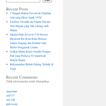
Recent Posts
7 Tempat Makan Favorit di Cilandak,
Ada yang Eksis Sejak 1978!
Fashion Versatile ala Nagita Slavina
Tren Elegan yang Tak Lekang oleh
Waktu
Jakarta Pede di Level 5,59 Persen:
Ekonomi Ibu Kota Kian Moncer,
Sektor Dagang dan Kuliner Jadi
Motor Penggerak Utama
Golkar Minta Kasus Pendiri Ponpes
Pati yang Perkosa 50 Santriwati
Diusut Tuntas
Rekomendasi Bebek Peking Terbaik di
Jogja
Recent Comments
Tidak ada komentar untuk ditampilkan.
spaceman
slot777
slot 10k
judi resmi