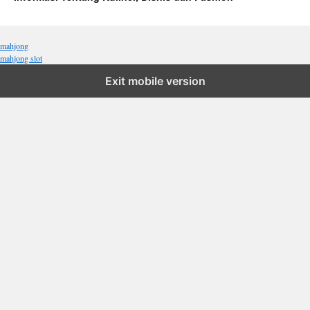
mahjong
mahjong slot
Exit mobile version