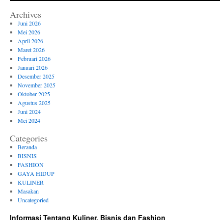
Archives
Juni 2026
Mei 2026
April 2026
Maret 2026
Februari 2026
Januari 2026
Desember 2025
November 2025
Oktober 2025
Agustus 2025
Juni 2024
Mei 2024
Categories
Beranda
BISNIS
FASHION
GAYA HIDUP
KULINER
Masakan
Uncategoried
Informasi Tentang Kuliner, Bisnis dan Fashion