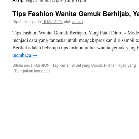
isi
Tips Fashion Wanita Gemuk Berhijab, Ya
Dipublikasi pada
15 Mei 2024
oleh
admin
Tips Fashion Wanita Gemuk Berhijab, Yang Patut Ditiru – Mode
menjadi cara yang fantastis untuk mengekspresikan diri sambil t
Berikut adalah beberapa tips fashion untuk wanita gemuk yang 
membaca
→
Ditulis pada
FASHION
|
Tag
Kenali Siluet yang Cocok
,
Pilihlah Hijab yang 
|
Tinggalkan komentar