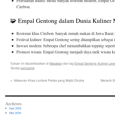
Pelestarian tradisi: meski banyak restoran modern, Empal Ge
Cirebon.
🧩 Empal Gentong dalam Dunia Kuliner
Restoran khas Cirebon: banyak rumah makan di Jawa Barat 
Festival kuliner: Empal Gentong sering ditampilkan sebagai 
Inovasi modern: beberapa chef menambahkan topping seperti
Promosi wisata: Empal Gentong menjadi daya tarik wisata ku
Tulisan ini dipublikasikan di
Masakan
dan tag
Empal Gentong: Kuliner Le
Tandai
permalink
.
←
Makanan Khas Lombok Pedas yang Wajib Dicoba
Meracik S
Archives
Juni 2026
Mei 2026