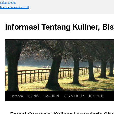
daftar sbobet
bonus new member 100
Informasi Tentang Kuliner, Bi
Beranda
BISNIS
FASHION
GAYA HIDUP
KULINER
Langsung
ke