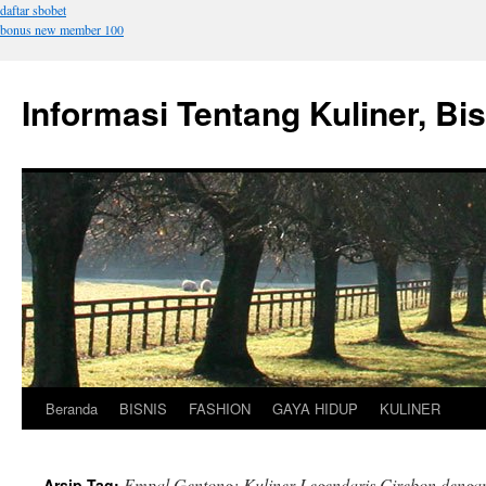
daftar sbobet
bonus new member 100
Informasi Tentang Kuliner, Bi
Beranda
BISNIS
FASHION
GAYA HIDUP
KULINER
Langsung
ke
Empal Gentong: Kuliner Legendaris Cirebon deng
Arsip Tag: