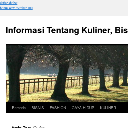
daftar sbobet
bonus new member 100
Informasi Tentang Kuliner, Bi
Beranda
BISNIS
FASHION
GAYA HIDUP
KULINER
Langsung
ke
Gudeg
Arsip Tag: