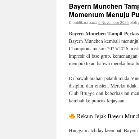
Bayern Munchen Tampi
Momentum Menuju Pu
Dipublikasi pada
5 November 2025
oleh
Bayern Munchen Tampil Perka
Bayern Munchen kembali menunj
Champions musim 2025/2026, melai
impresif di fase grup, kemenangan 
membuktikan bahwa mereka bisa bica
Di bawah arahan pelatih muda Vin
disiplin, dan efisien. Mereka tid
Club Brugge dan keberhasilan men
kembali ke puncak kejayaan.
Rekam Jejak Bayern Munch
Hingga matchday keempat, Bayern M