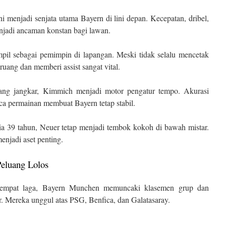
 menjadi senjata utama Bayern di lini depan. Kecepatan, dribel,
njadi ancaman konstan bagi lawan.
ampil sebagai pemimpin di lapangan. Meski tidak selalu mencetak
uang dan memberi assist sangat vital.
ang jangkar, Kimmich menjadi motor pengatur tempo. Akurasi
permainan membuat Bayern tetap stabil.
a 39 tahun, Neuer tetap menjadi tembok kokoh di bawah mistar.
njadi aset penting.
eluang Lolos
empat laga, Bayern Munchen memuncaki klasemen grup dan
ar. Mereka unggul atas PSG, Benfica, dan Galatasaray.