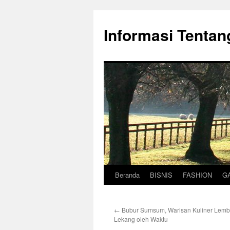
Informasi Tentan
Beranda
BISNIS
FASHION
G
Langsung
ke
←
Bubur Sumsum, Warisan Kuliner Lemb
isi
Lekang oleh Waktu