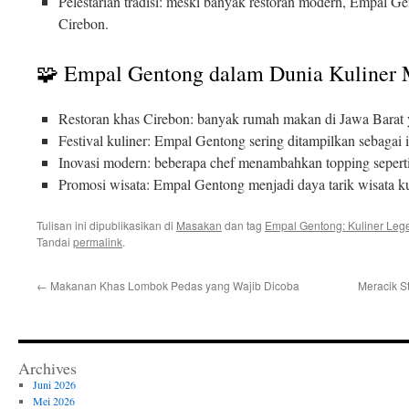
Pelestarian tradisi: meski banyak restoran modern, Empal Ge
Cirebon.
🧩 Empal Gentong dalam Dunia Kuliner
Restoran khas Cirebon: banyak rumah makan di Jawa Barat 
Festival kuliner: Empal Gentong sering ditampilkan sebagai 
Inovasi modern: beberapa chef menambahkan topping seperti
Promosi wisata: Empal Gentong menjadi daya tarik wisata ku
Tulisan ini dipublikasikan di
Masakan
dan tag
Empal Gentong: Kuliner Le
Tandai
permalink
.
←
Makanan Khas Lombok Pedas yang Wajib Dicoba
Meracik S
Archives
Juni 2026
Mei 2026