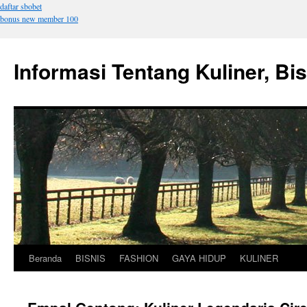
daftar sbobet
bonus new member 100
Informasi Tentang Kuliner, Bi
Beranda
BISNIS
FASHION
GAYA HIDUP
KULINER
Langsung
ke