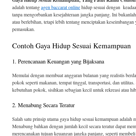
adalah tentang
agen baccarat online
hidup sesuai dengan keadaan
tanpa mengorbankan kesejahteraan jangka panjang. Ini bukanlah
atau berlebihan, tetapi lebih tentang menciptakan keseimbangan
pemasukan.
Contoh Gaya Hidup Sesuai Kemampuan
1. Perencanaan Keuangan yang Bijaksana
Memulai dengan membuat anggaran bulanan yang realistis berd
pokok seperti makanan, tempat tinggal, transportasi, dan utilita
kebutuhan pokok, sisihkan sebagian kecil untuk rekreasi atau hi
2. Menabung Secara Teratur
Salah satu prinsip utama gaya hidup sesuai kemampuan adalah
Menabung bahkan dengan jumlah kecil secara teratur dapat me
merencanakan tujuan keuangan jangka panjang, seperti membeli