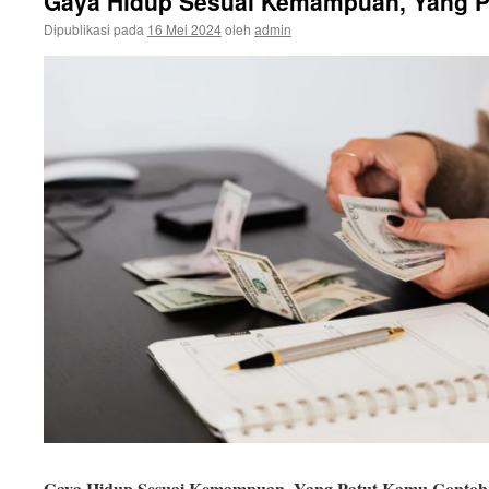
Gaya Hidup Sesuai Kemampuan, Yang P
isi
Dipublikasi pada
16 Mei 2024
oleh
admin
Gaya Hidup Sesuai Kemampuan, Yang Patut Kamu Contoh