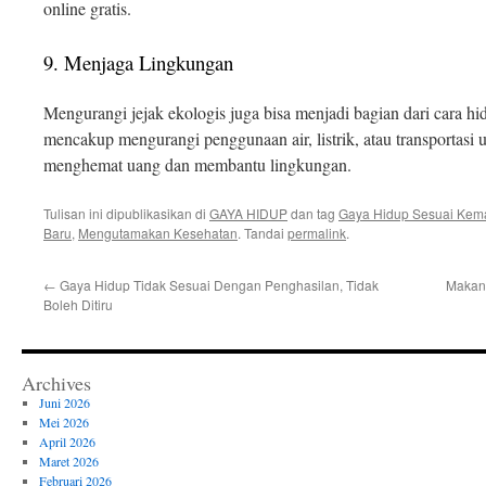
online gratis.
9. Menjaga Lingkungan
Mengurangi jejak ekologis juga bisa menjadi bagian dari cara h
mencakup mengurangi penggunaan air, listrik, atau transportasi
menghemat uang dan membantu lingkungan.
Tulisan ini dipublikasikan di
GAYA HIDUP
dan tag
Gaya Hidup Sesuai Ke
Baru
,
Mengutamakan Kesehatan
. Tandai
permalink
.
←
Gaya Hidup Tidak Sesuai Dengan Penghasilan, Tidak
Makana
Boleh Ditiru
Archives
Juni 2026
Mei 2026
April 2026
Maret 2026
Februari 2026