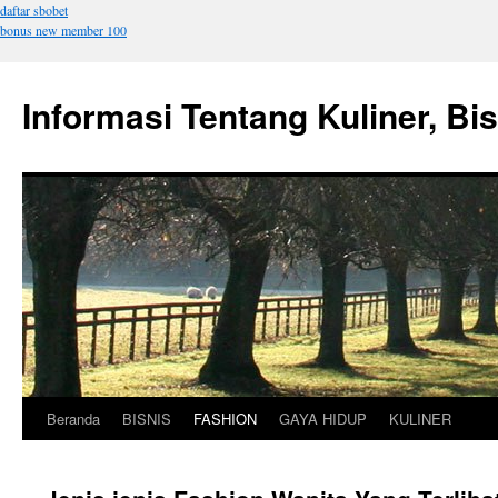
daftar sbobet
bonus new member 100
Informasi Tentang Kuliner, Bi
Beranda
BISNIS
FASHION
GAYA HIDUP
KULINER
Langsung
ke