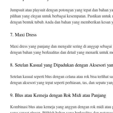
Jumpsuit atau playsuit dengan potongan yang tepat dan bahan yan
pilihan yang elegan untuk berbagai kesempatan. Pastikan untuk
dengan bentuk tubuh Anda dan bahan yang memberikan kesan y
7. Maxi Dress
Maxi dress yang panjang dan mengalir sering di anggap sebagai p
dengan bahan yang berkualitas dan detail yang menarik untuk 
8. Setelan Kasual yang Dipadukan dengan Aksesori ya
Setelan kasual seperti blus dengan celana atau rok bisa terlihat 
dengan aksesori yang tepat seperti perhiasan, tas, dan sepatu ya
9. Blus atau Kemeja dengan Rok Midi atau Panjang
Kombinasi blus atau kemeja yang anggun dengan rok midi atau 
yang sangat elegan. Pilihlah bahan yang berkualitas dan potong