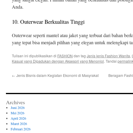
Anda.
10. Outerwear Berkualitas Tinggi
Outerwear seperti mantel atau jaket yang terbuat dari bahan berk
yang tepat bisa menjadi pilihan yang elegan untuk melengkapi t
Tulisan ini dipublikasikan di
FASHION
dan tag
Jenis jenis Fashion Wanita
,
Kasual yang Dipadukan dengan Aksesori yang Menonjol
. Tandai
permalin
←
Jenis Bisnis dalam Kegiatan Ekonomi di Masyrakat
Beragam Fashi
Archives
Juni 2026
Mei 2026
April 2026
Maret 2026
Februari 2026