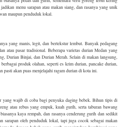
biasanya pedas dan gurih, sementara versi goreng lebih kering
i jadikan menu sarapan atau makan siang, dan rasanya yang unik
awan maupun penduduk lokal.
nya yang manis, legit, dan bertekstur lembut. Banyak pedagang
alan atau pasar tradisional. Beberapa varietas durian Medan yang
ong, Durian Binjai, dan Durian Merah. Selain di makan langsung,
berbagai produk olahan, seperti es krim durian, pancake durian,
n pasti akan puas menjelajahi ragam durian di kota ini.
 yang wajib di coba bagi penyuka daging bebek. Bihun tipis di
reng atau rebus yang empuk, kuah gurih, serta taburan bawang
biasanya kaya rempah, dan rasanya cenderung gurih dan sedikit
an sarapan oleh penduduk lokal, tapi juga cocok sebagai makan