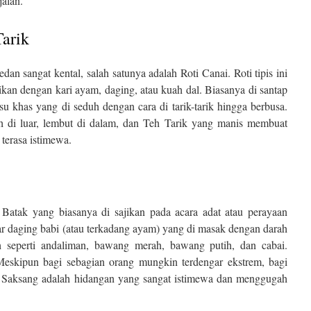
jalan.
Tarik
an sangat kental, salah satunya adalah Roti Canai. Roti tipis ini
ajikan dengan kari ayam, daging, atau kuah dal. Biasanya di santap
u khas yang di seduh dengan cara di tarik-tarik hingga berbusa.
 di luar, lembut di dalam, dan Teh Tarik yang manis membuat
terasa istimewa.
l Batak yang biasanya di sajikan pada acara adat atau perayaan
ar daging babi (atau terkadang ayam) yang di masak dengan darah
 seperti andaliman, bawang merah, bawang putih, dan cabai.
Meskipun bagi sebagian orang mungkin terdengar ekstrem, bagi
k, Saksang adalah hidangan yang sangat istimewa dan menggugah