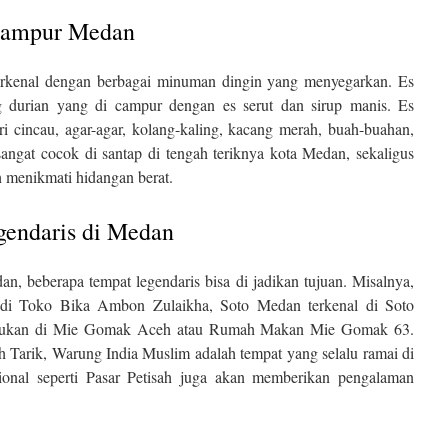
 Campur Medan
terkenal dengan berbagai minuman dingin yang menyegarkan. Es
g durian yang di campur dengan es serut dan sirup manis. Es
i cincau, agar-agar, kolang-kaling, kacang merah, buah-buahan,
ngat cocok di santap di tengah teriknya kota Medan, sekaligus
h menikmati hidangan berat.
gendaris di Medan
n, beberapa tempat legendaris bisa di jadikan tujuan. Misalnya,
di Toko Bika Ambon Zulaikha, Soto Medan terkenal di Soto
mukan di Mie Gomak Aceh atau Rumah Makan Mie Gomak 63.
eh Tarik, Warung India Muslim adalah tempat yang selalu ramai di
isional seperti Pasar Petisah juga akan memberikan pengalaman