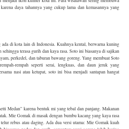
an menjadi ikon kuliner kota ini. Para wisatawan sering membawa
 karena daya tahannya yang cukup lama dan kemasannya yang
 ada di kota lain di Indonesia. Kuahnya kental, berwarna kuning
ehingga terasa gurih dan kaya rasa. Soto ini biasanya di sajikan
 ayam, perkedel, dan taburan bawang goreng. Yang membuat Soto
empah-rempah seperti serai, lengkuas, dan daun jeruk yang
sama nasi atau ketupat, soto ini bisa menjadi santapan hangat
etti Medan” karena bentuk mi yang tebal dan panjang. Makanan
Batak. Mie Gomak di masak dengan bumbu kacang yang kaya rasa
a telur rebus atau daging. Ada dua versi utama: Mie Gomak kuah