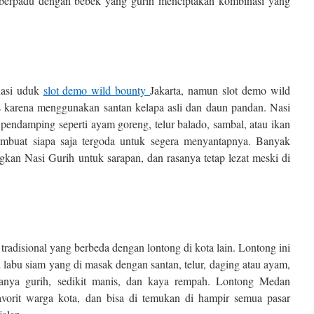
 berpadu dengan bebek yang gurih menciptakan kombinasi yang
nasi uduk
slot demo wild bounty
Jakarta, namun
slot demo wild
as karena menggunakan santan kelapa asli dan daun pandan. Nasi
k pendamping seperti ayam goreng, telur balado, sambal, atau ikan
mbuat siapa saja tergoda untuk segera menyantapnya. Banyak
an Nasi Gurih untuk sarapan, dan rasanya tetap lezat meski di
adisional yang berbeda dengan lontong di kota lain. Lontong ini
u labu siam yang di masak dengan santan, telur, daging atau ayam,
anya gurih, sedikit manis, dan kaya rempah. Lontong Medan
vorit warga kota, dan bisa di temukan di hampir semua pasar