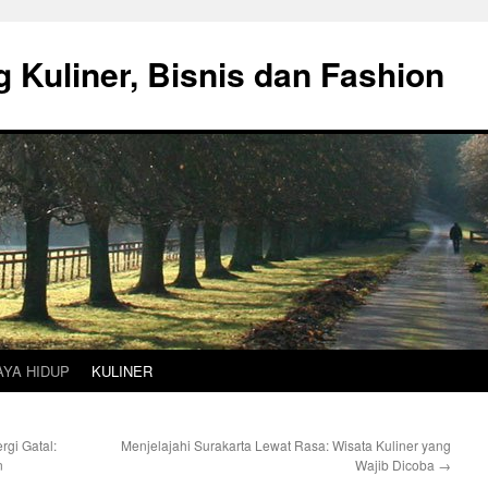
g Kuliner, Bisnis dan Fashion
AYA HIDUP
KULINER
rgi Gatal:
Menjelajahi Surakarta Lewat Rasa: Wisata Kuliner yang
n
Wajib Dicoba
→