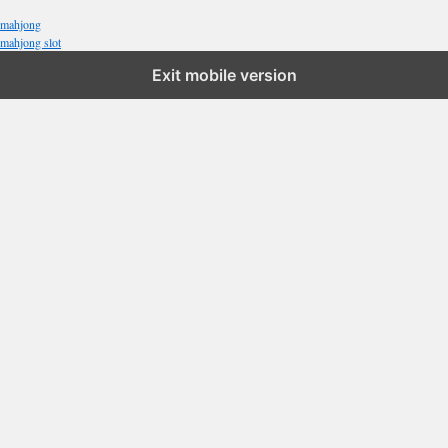
mahjong
mahjong slot
Exit mobile version