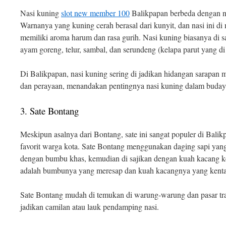
Nasi kuning
slot new member 100
Balikpapan berbeda dengan 
Warnanya yang kuning cerah berasal dari kunyit, dan nasi ini d
memiliki aroma harum dan rasa gurih. Nasi kuning biasanya di sa
ayam goreng, telur, sambal, dan serundeng (kelapa parut yang 
Di Balikpapan, nasi kuning sering di jadikan hidangan sarapan
dan perayaan, menandakan pentingnya nasi kuning dalam budaya
3. Sate Bontang
Meskipun asalnya dari Bontang, sate ini sangat populer di Balikp
favorit warga kota. Sate Bontang menggunakan daging sapi yang 
dengan bumbu khas, kemudian di sajikan dengan kuah kacang ken
adalah bumbunya yang meresap dan kuah kacangnya yang kental
Sate Bontang mudah di temukan di warung-warung dan pasar trad
jadikan camilan atau lauk pendamping nasi.