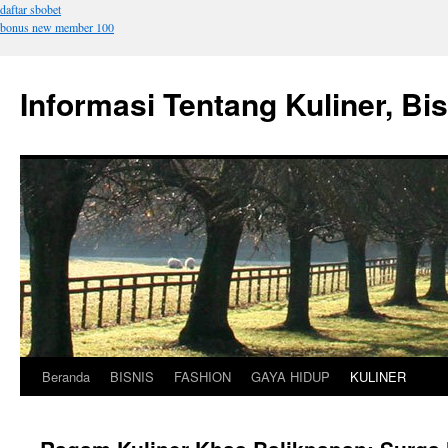
daftar sbobet
bonus new member 100
Informasi Tentang Kuliner, Bi
Beranda
BISNIS
FASHION
GAYA HIDUP
KULINER
Langsung
ke