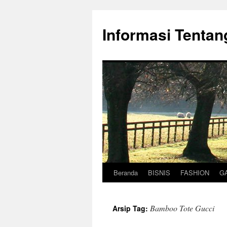
Informasi Tentan
Beranda
BISNIS
FASHION
G
Langsung
ke
Bamboo Tote Gucci
Arsip Tag:
isi