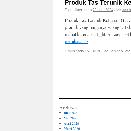
Produk Tas Terunik Ke
Dipublikasi pada
23 Juni 2024
oleh
admi
Produk Tas Terunik Keluaran Gucci
produk yang harganya selangit. Ta
mahal karena starlight princess slo
membaca
→
Ditulis pada
FASHION
|
Tag
Bamboo Tote
Archives
Juni 2026
Mei 2026
April 2026
Maret 2026