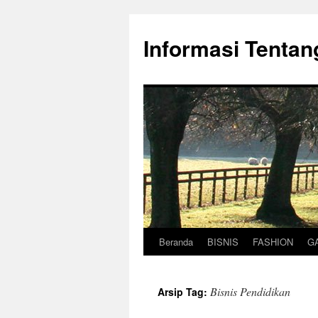
Informasi Tentan
Beranda
BISNIS
FASHION
G
Langsung
ke
Bisnis Pendidikan
Arsip Tag:
isi