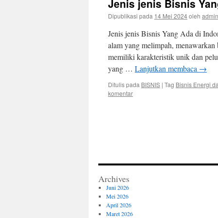
Jenis jenis Bisnis Ya
Dipublikasi pada
14 Mei 2024
oleh
admi
Jenis jenis Bisnis Yang Ada di In
alam yang melimpah, menawarkan berb
memiliki karakteristik unik dan pe
yang …
Lanjutkan membaca
→
Ditulis pada
BISNIS
|
Tag
Bisnis Energi 
komentar
Archives
Juni 2026
Mei 2026
April 2026
Maret 2026