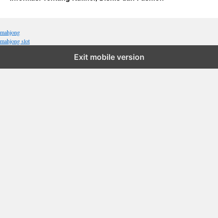
mahjong
mahjong slot
Exit mobile version