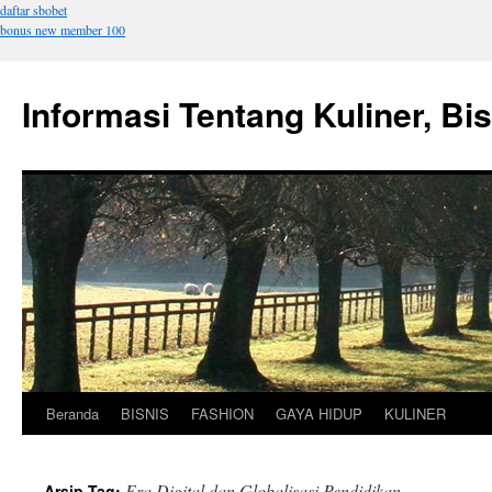
daftar sbobet
bonus new member 100
Informasi Tentang Kuliner, Bi
Beranda
BISNIS
FASHION
GAYA HIDUP
KULINER
Langsung
ke
Era Digital dan Globalisasi Pendidikan
Arsip Tag: