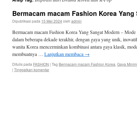
isi
Bermacam macam Fashion Korea Yang 
Dipublikasi pada
15 Mei 2024
oleh
admin
Bermacam macam Fashion Korea Yang Sangat Modern – Mode Ko
dalam beberapa dekade terakhir, dengan gaya yang unik, inovati
wanita Korea mencerminkan kombinasi antara gaya klasik, mode
membuatnya …
Lanjutkan membaca
→
Ditulis pada
FASHION
|
Tag
Bermacam macam Fashion Korea
,
Gaya Minim
|
Tinggalkan komentar