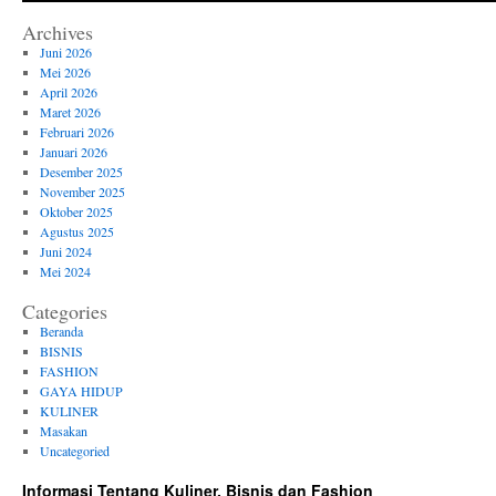
Archives
Juni 2026
Mei 2026
April 2026
Maret 2026
Februari 2026
Januari 2026
Desember 2025
November 2025
Oktober 2025
Agustus 2025
Juni 2024
Mei 2024
Categories
Beranda
BISNIS
FASHION
GAYA HIDUP
KULINER
Masakan
Uncategoried
Informasi Tentang Kuliner, Bisnis dan Fashion