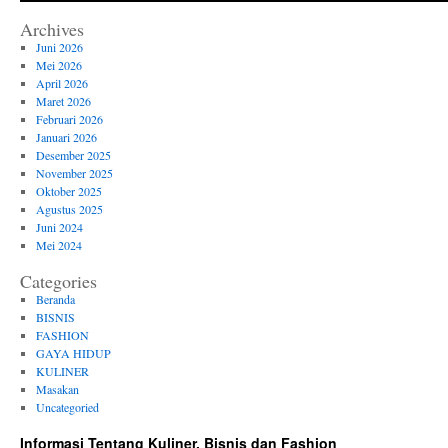
Archives
Juni 2026
Mei 2026
April 2026
Maret 2026
Februari 2026
Januari 2026
Desember 2025
November 2025
Oktober 2025
Agustus 2025
Juni 2024
Mei 2024
Categories
Beranda
BISNIS
FASHION
GAYA HIDUP
KULINER
Masakan
Uncategoried
Informasi Tentang Kuliner, Bisnis dan Fashion