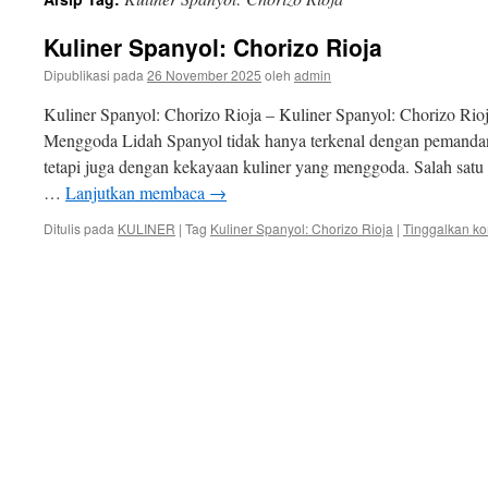
isi
Kuliner Spanyol: Chorizo Rioja
Dipublikasi pada
26 November 2025
oleh
admin
Kuliner Spanyol: Chorizo Rioja – Kuliner Spanyol: Chorizo Rio
Menggoda Lidah Spanyol tidak hanya terkenal dengan pemandan
tetapi juga dengan kekayaan kuliner yang menggoda. Salah satu
…
Lanjutkan membaca
→
Ditulis pada
KULINER
|
Tag
Kuliner Spanyol: Chorizo Rioja
|
Tinggalkan k