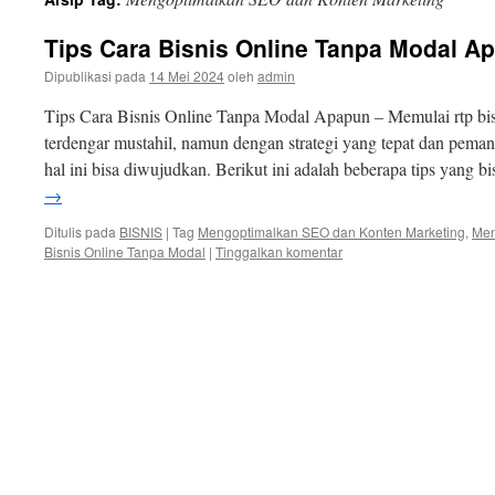
isi
Tips Cara Bisnis Online Tanpa Modal A
Dipublikasi pada
14 Mei 2024
oleh
admin
Tips Cara Bisnis Online Tanpa Modal Apapun – Memulai rtp bi
terdengar mustahil, namun dengan strategi yang tepat dan peman
hal ini bisa diwujudkan. Berikut ini adalah beberapa tips yang
→
Ditulis pada
BISNIS
|
Tag
Mengoptimalkan SEO dan Konten Marketing
,
Men
Bisnis Online Tanpa Modal
|
Tinggalkan komentar