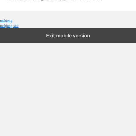
mahjong
mahjong slot
Exit mobile version