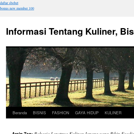
daftar sbobet
bonus new member 100
Informasi Tentang Kuliner, Bi
Beranda
BISNIS
FASHION
GAYA HIDUP
KULINER
Langsung
ke
Rahasia Lezatnya Kuliner Jepang yang Bikin Foodi
Arsip Tag: