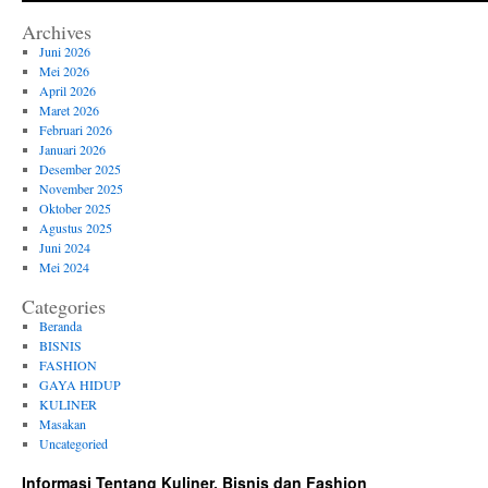
Archives
Juni 2026
Mei 2026
April 2026
Maret 2026
Februari 2026
Januari 2026
Desember 2025
November 2025
Oktober 2025
Agustus 2025
Juni 2024
Mei 2024
Categories
Beranda
BISNIS
FASHION
GAYA HIDUP
KULINER
Masakan
Uncategoried
Informasi Tentang Kuliner, Bisnis dan Fashion