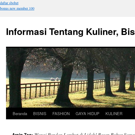
daftar sbobet
bonus new member 100
Informasi Tentang Kuliner, Bi
Beranda
BISNIS
FASHION
GAYA HIDUP
KULINER
Langsung
ke
Wangi Pandan Lembut di Lidah! Resep Bubur Sum
Arsip Tag: