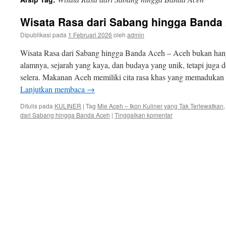
isi
Wisata Rasa dari Sabang hingga Banda
Dipublikasi pada
1 Februari 2026
oleh
admin
Wisata Rasa dari Sabang hingga Banda Aceh – Aceh bukan han
alamnya, sejarah yang kaya, dan budaya yang unik, tetapi juga
selera. Makanan Aceh memiliki cita rasa khas yang memadukan
Lanjutkan membaca
→
Ditulis pada
KULINER
|
Tag
Mie Aceh – Ikon Kuliner yang Tak Terlewatkan
dari Sabang hingga Banda Aceh
|
Tinggalkan komentar