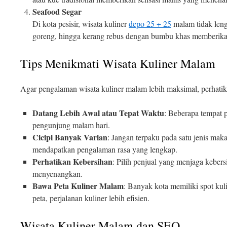
Seafood Segar
Di kota pesisir, wisata kuliner
depo 25 + 25
malam tidak leng
goreng, hingga kerang rebus dengan bumbu khas memberikan
Tips Menikmati Wisata Kuliner Malam
Agar pengalaman wisata kuliner malam lebih maksimal, perhatika
Datang Lebih Awal atau Tepat Waktu
: Beberapa tempat p
pengunjung malam hari.
Cicipi Banyak Varian
: Jangan terpaku pada satu jenis ma
mendapatkan pengalaman rasa yang lengkap.
Perhatikan Kebersihan
: Pilih penjual yang menjaga kebersi
menyenangkan.
Bawa Peta Kuliner Malam
: Banyak kota memiliki spot ku
peta, perjalanan kuliner lebih efisien.
Wisata Kuliner Malam dan SEO