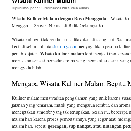
Wisata Kuliner Malam
isi
Dipublikasi pada
26 November 2025
oleh
admin
Wisata Kuliner Malam dengan Rasa Menggoda –
Wisata Ku
Menggoda: Sensasi Nikmat di Balik Gelapnya Kota
Wisata kuliner tidak selalu harus dilakukan di siang hari. Saat 
kecil di seluruh dunia
slot rtp gacor
menyuguhkan pesona kuliner 
Wisata kuliner malam
penuh kejutan.
kini menjadi tren tersend
merasakan sensasi berbeda: aroma yang memikat, suasana yang 
menggoda lidah.
Mengapa Wisata Kuliner Malam Begitu 
suas
Kuliner malam menawarkan pengalaman yang unik karena
jalanan yang temaram, musik yang mengalun lembut, dan aroma
menciptakan atmosfer yang tak terlupakan. Selain itu, beberapa 
malam hari karena proses pembuatannya yang segar atau hidang
gorengan, sup hangat, atau hidangan ped
malam hari, seperti