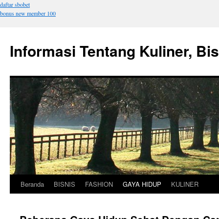
daftar sbobet
bonus new member 100
Informasi Tentang Kuliner, Bi
Beranda
BISNIS
FASHION
GAYA HIDUP
KULINER
Langsung
ke