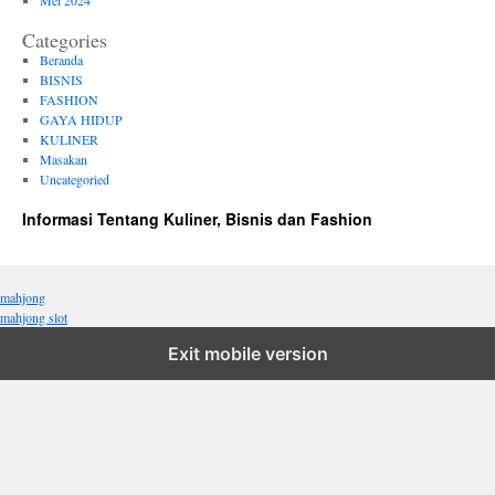
Mei 2024
Categories
Beranda
BISNIS
FASHION
GAYA HIDUP
KULINER
Masakan
Uncategoried
Informasi Tentang Kuliner, Bisnis dan Fashion
mahjong
mahjong slot
Exit mobile version