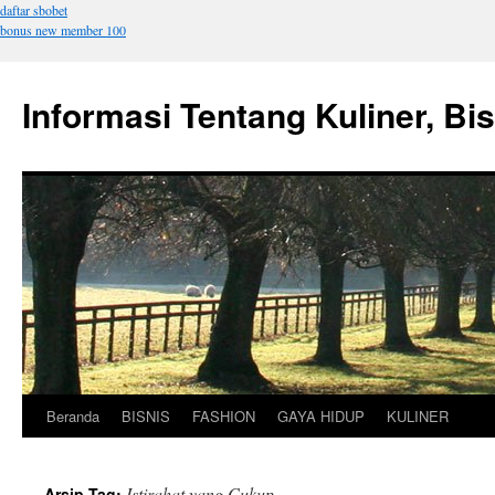
daftar sbobet
bonus new member 100
Informasi Tentang Kuliner, Bi
Beranda
BISNIS
FASHION
GAYA HIDUP
KULINER
Langsung
ke
Istirahat yang Cukup
Arsip Tag: