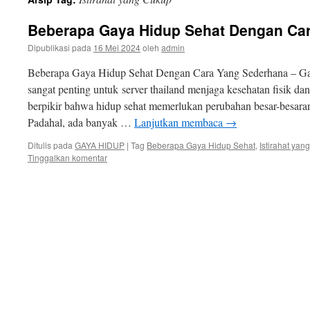
isi
Beberapa Gaya Hidup Sehat Dengan Ca
Dipublikasi pada
16 Mei 2024
oleh
admin
Beberapa Gaya Hidup Sehat Dengan Cara Yang Sederhana – Ga
sangat penting untuk server thailand menjaga kesehatan fisik da
berpikir bahwa hidup sehat memerlukan perubahan besar-besaran
Padahal, ada banyak …
Lanjutkan membaca
→
Ditulis pada
GAYA HIDUP
|
Tag
Beberapa Gaya Hidup Sehat
,
Istirahat yan
Tinggalkan komentar